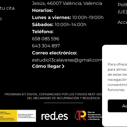
Jesús, 46007 València, Valencia
Polí
tu cita
Horarios:
(UE
Lunes a viernes:
10:00h-19:00h
o
Acce
Sábados:
10:00h-14:00h
Teléfono:
658 085 596
643 304 897
Correo electrónico:
estudio13calaveras@gmail.com
Para ofrece
Cómo llegar
para almace
de estas t
navegación 
consentimie
funciones.
A