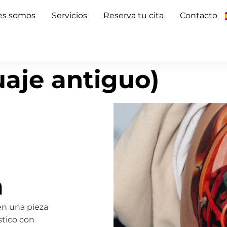
es somos
Servicios
Reserva tu cita
Contacto
uaje antiguo)
a
en una pieza
stico con