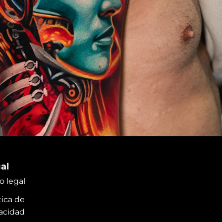
al
o legal
tica de
vacidad